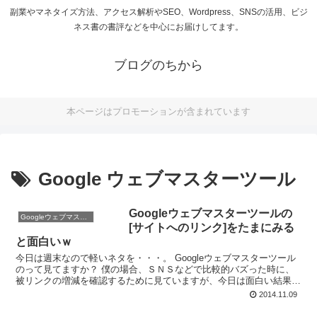
副業やマネタイズ方法、アクセス解析やSEO、Wordpress、SNSの活用、ビジ
ネス書の書評などを中心にお届けしてます。
ブログのちから
本ページはプロモーションが含まれています
Google ウェブマスターツール
Googleウェブマスターツールの
Googleウェブマスターツール
[サイトへのリンク]をたまにみる
と面白いｗ
今日は週末なので軽いネタを・・・。 Googleウェブマスターツール
のって見てますか？ 僕の場合、ＳＮＳなどで比較的バズった時に、
被リンクの増減を確認するために見ていますが、今日は面白い結果が
見えたのでシェアしたいと思います・・・。 1記事...
2014.11.09