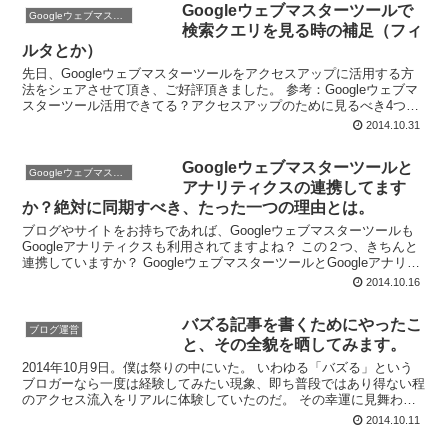
Googleウェブマスターツールで
Googleウェブマスターツール
検索クエリを見る時の補足（フィ
ルタとか）
先日、Googleウェブマスターツールをアクセスアップに活用する方
法をシェアさせて頂き、ご好評頂きました。 参考：Googleウェブマ
スターツール活用できてる？アクセスアップのために見るべき4つの
項目とその見方、教えます。 | ブログのちか...
2014.10.31
Googleウェブマスターツールと
Googleウェブマスターツール
アナリティクスの連携してます
か？絶対に同期すべき、たった一つの理由とは。
ブログやサイトをお持ちであれば、Googleウェブマスターツールも
Googleアナリティクスも利用されてますよね？ この２つ、きちんと
連携していますか？ GoogleウェブマスターツールとGoogleアナリテ
ィクスを連携する事で色々なメリッ...
2014.10.16
バズる記事を書くためにやったこ
ブログ運営
と、その全貌を晒してみます。
2014年10月9日。僕は祭りの中にいた。 いわゆる「バズる」という
ブロガーなら一度は経験してみたい現象、即ち普段ではあり得ない程
のアクセス流入をリアルに体験していたのだ。 その幸運に見舞われ
たのが、この記事。 参考：Googleウェブマス...
2014.10.11