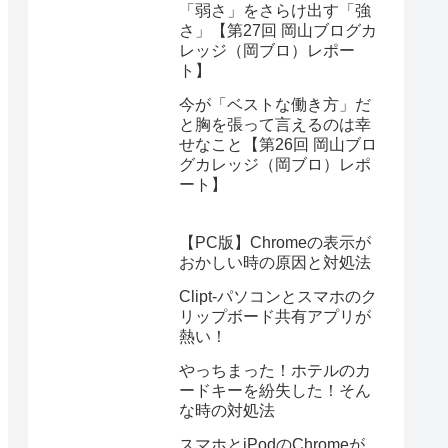
「弱さ」をさらけ出す「強
さ」【第27回 岡山ブログカ
レッジ（岡ブロ）レポー
ト】
今が「ベストな働き方」だ
と胸を張って言えるのは幸
せなこと【第26回 岡山ブロ
グカレッジ（岡ブロ）レポ
ート】
【PC版】Chromeの表示が
おかしい時の原因と対処法
Clipt-パソコンとスマホのク
リップボード共有アプリが
熱い！
やっちまった！ホテルのカ
ードキーを紛失した！そん
な時の対処法
スマホとiPodのChromeが