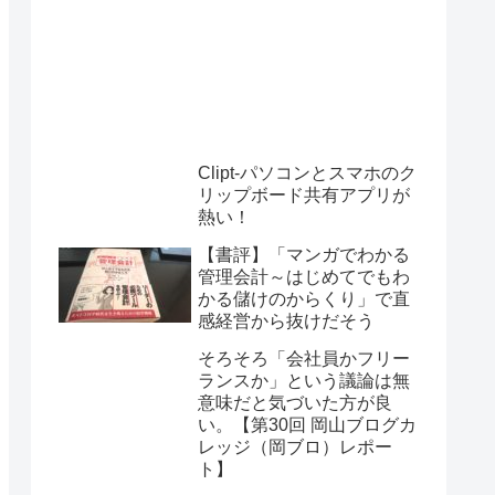
Clipt-パソコンとスマホのク
リップボード共有アプリが
熱い！
【書評】「マンガでわかる
管理会計～はじめてでもわ
かる儲けのからくり」で直
感経営から抜けだそう
そろそろ「会社員かフリー
ランスか」という議論は無
意味だと気づいた方が良
い。【第30回 岡山ブログカ
レッジ（岡ブロ）レポー
ト】