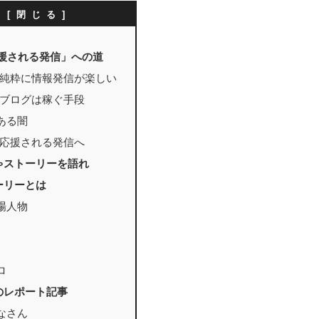
次
応援される発信」への道
0：純粋に情報発信が楽しい
：ブログは稼ぐ手段
ある闇
：応援される発信へ
ゃストーリーを語れ
ーリーとは
場人物
ロ
のレポート記事
なさん